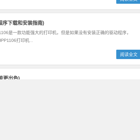
驱动程序下载和安装指南)
PP1106是一款功能强大的打印机，但是如果没有安装正确的驱动程序，
106打印机...
阅读全文
性能更出色)
，性能更出色)随着科技的不断发展和普及，电脑已经成为人们日常生活中必不可少
响到...
阅读全文
驱动程序下载)