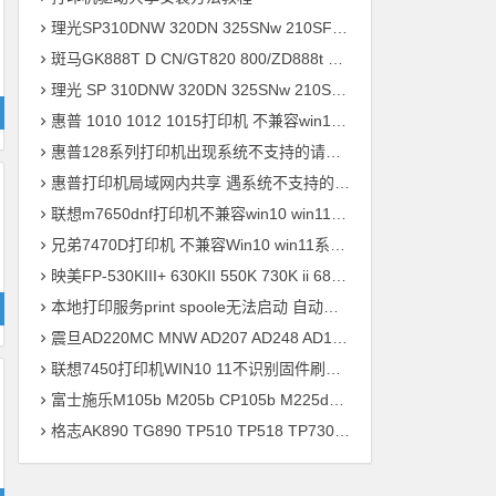
理光SP310DNW 320DN 325SNw 210SF 201SF 330SN打印机驱动安装
斑马GK888T D CN/GT820 800/ZD888t 420 421t打印机驱动软件安装
理光 SP 310DNW 320DN 325SNw 210SF 201SF 330SN打印机驱动安装
惠普 1010 1012 1015打印机 不兼容win10 win11系统 安装不上打印机
惠普128系列打印机出现系统不支持的请求命令 完美解决方案
惠普打印机局域网内共享 遇系统不支持的请求命令 错误快速解决问题
联想m7650dnf打印机不兼容win10 win11系统 安装不上打印机驱动程序快速解决方案
兄弟7470D打印机 不兼容Win10 win11系统 驱动安装不上 升级兼容固件程序 快速解决方案
映美FP-530KIII+ 630KII 550K 730K ii 680K 830K打印机驱动安装
本地打印服务print spoole无法启动 自动掉线问题 快速解决方案
震旦AD220MC MNW AD207 AD248 AD181 AD239 ADC218打印机驱动安装
联想7450打印机WIN10 11不识别固件刷机驱动安装
富士施乐M105b M205b CP105b M225dw M218fw P355d打印机驱动安装
格志AK890 TG890 TP510 TP518 TP730 TP734 TP733打印机驱动安装