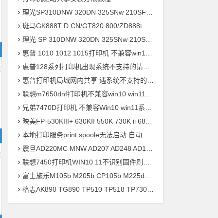
理光SP310DNW 320DN 325SNw 210SF 201SF 330SN打印机驱动安装
斑马GK888T D CN/GT820 800/ZD888t 420 421t打印机驱动软件安装
理光 SP 310DNW 320DN 325SNw 210SF 201SF 330SN打印机驱动安装
惠普 1010 1012 1015打印机 不兼容win10 win11系统 安装不上打印机
惠普128系列打印机出现系统不支持的请求命令 完美解决方案
惠普打印机局域网内共享 遇系统不支持的请求命令 错误快速解决问题
联想m7650dnf打印机不兼容win10 win11系统 安装不上打印机驱动程序快速解决方案
兄弟7470D打印机 不兼容Win10 win11系统 驱动安装不上 升级兼容固件程序 快速解决方案
映美FP-530KIII+ 630KII 550K 730K ii 680K 830K打印机驱动安装
本地打印服务print spoole无法启动 自动掉线问题 快速解决方案
震旦AD220MC MNW AD207 AD248 AD181 AD239 ADC218打印机驱动安装
联想7450打印机WIN10 11不识别固件刷机驱动安装
富士施乐M105b M205b CP105b M225dw M218fw P355d打印机驱动安装
格志AK890 TG890 TP510 TP518 TP730 TP734 TP733打印机驱动安装