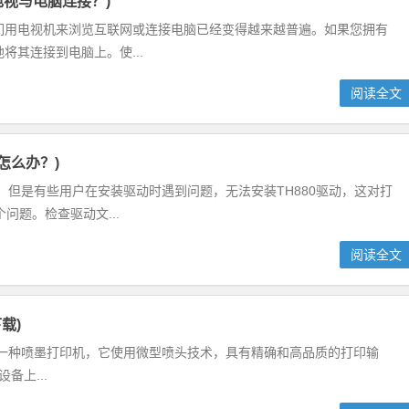
a电视与电脑连接？)
人们用电视机来浏览互联网或连接电脑已经变得越来越普遍。如果您拥有
将其连接到电脑上。使...
阅读全文
怎么办？)
印机，但是有些用户在安装驱动时遇到问题，无法安装TH880驱动，这对打
题。检查驱动文...
阅读全文
下载)
0打印机是一种喷墨打印机，它使用微型喷头技术，具有精确和高品质的打印输
备上...