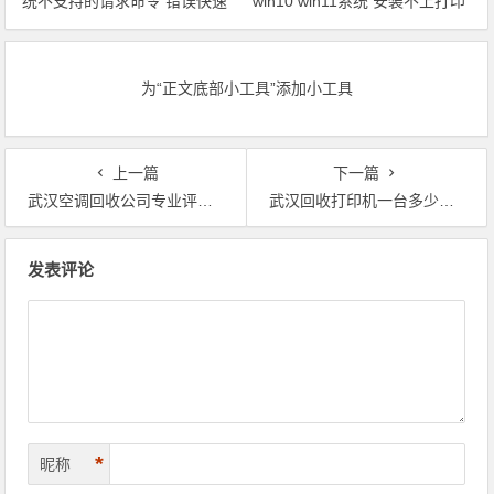
统不支持的请求命令 错误快速
win10 win11系统 安装不上打印
解决问题
机驱动程序快速解决方案
为“正文底部小工具”添加小工具
上一篇
下一篇
武汉空调回收公司专业评估价格好。
武汉回收打印机一台多少钱？
文章导航
发表评论
*
昵称