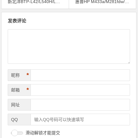
新北洋BTP-L42/L540H/L730/A6T II/BP420/430打印机驱动安装问题远程解决方案
惠普HP M433a/M281fdw/M477fdw/M154a/M126nw打印机驱动安装问题远程解决方案
文章导航
发表评论
*
昵称
*
邮箱
网址
QQ
滑动解锁才能提交