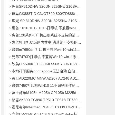
理光SP310DNW 320DN 325SNw 210SF 201SF 330SN打印机驱动安装
斑马GK888T D CN/GT820 800/ZD888t 420 421t打印机驱动软件安装
理光 SP 310DNW 320DN 325SNw 210SF 201SF 330SN打印机驱动安装
惠普 1010 1012 1015打印机 不兼容win10 win11系统 安装不上打印机
惠普128系列打印机出现系统不支持的请求命令 完美解决方案
惠普打印机局域网内共享 遇系统不支持的请求命令 错误快速解决问题
联想m7650dnf打印机不兼容win10 win11系统 安装不上打印机驱动程序快速解决方案
兄弟7470D打印机 不兼容Win10 win11系统 驱动安装不上 升级兼容固件程序 快速解决方案
映美FP-530KIII+ 630KII 550K 730K ii 680K 830K打印机驱动安装
本地打印服务print spoole无法启动 自动掉线问题 快速解决方案
震旦AD220MC MNW AD207 AD248 AD181 AD239 ADC218打印机驱动安装
联想7450打印机WIN10 11不识别固件刷机驱动安装
富士施乐M105b M205b CP105b M225dw M218fw P355d打印机驱动安装
格志AK890 TG890 TP510 TP518 TP730 TP734 TP733打印机驱动安装
霍尼韦尔Intermec PD43/OT800/PC42DT打印机驱动安装问题远程解决方案
立象CP-2140M/3140L/EX/OS-214plus标签打印机驱动安装问题远程解决方案