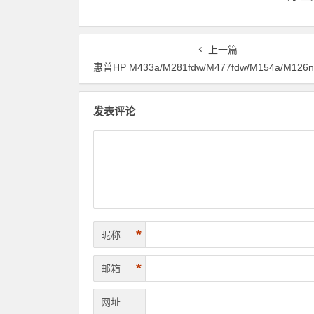
上一篇
惠普HP M433a/M281fdw/M477fdw/M154a/M126nw打印机驱动安装问题远程解决
发表评论
*
昵称
*
邮箱
网址