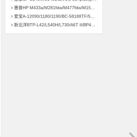
惠普HP M433a/M281fdw/M477fdw/M154a/M126nw打印机驱动安装问题远程解决方案
爱宝A-12090/1180/1190/BC-58188TF/58186打印机驱动安装问题远程解决方案
新北洋BTP-L42/L540H/L730/A6T II/BP420/430打印机驱动安装问题远程解决方案