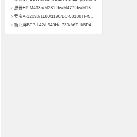
惠普HP M433a/M281fdw/M477fdw/M154a/M126nw打印机驱动安装问题远程解决方案
爱宝A-12090/1180/1190/BC-58188TF/58186打印机驱动安装问题远程解决方案
新北洋BTP-L42/L540H/L730/A6T II/BP420/430打印机驱动安装问题远程解决方案