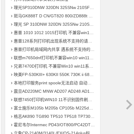
理光SP310DNW 320DN 325SNw 210SF 201SF 330SN打印机驱动安装
斑马GK888T D CN/GT820 800/ZD888t 420 421t打印机驱动软件安装
理光 SP 310DNW 320DN 325SNw 210SF 201SF 330SN打印机驱动安装
惠普 1010 1012 1015打印机 不兼容win10 win11系统 安装不上打印机
惠普128系列打印机出现系统不支持的请求命令 完美解决方案
惠普打印机局域网内共享 遇系统不支持的请求命令 错误快速解决问题
联想m7650dnf打印机不兼容win10 win11系统 安装不上打印机驱动程序快速解决方案
兄弟7470D打印机 不兼容Win10 win11系统 驱动安装不上 升级兼容固件程序 快速解决方案
映美FP-530KIII+ 630KII 550K 730K ii 680K 830K打印机驱动安装
本地打印服务print spoole无法启动 自动掉线问题 快速解决方案
震旦AD220MC MNW AD207 AD248 AD181 AD239 ADC218打印机驱动安装
联想7450打印机WIN10 11不识别固件刷机驱动安装
富士施乐M105b M205b CP105b M225dw M218fw P355d打印机驱动安装
格志AK890 TG890 TP510 TP518 TP730 TP734 TP733打印机驱动安装
霍尼韦尔Intermec PD43/OT800/PC42DT打印机驱动安装问题远程解决方案
立象CP-2140M/3140L/EX/OS-214plus标签打印机驱动安装问题远程解决方案