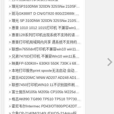
理光SP310DNW 320DN 325SNw 210SF 201SF 330SN打印机驱动安装
斑马GK888T D CN/GT820 800/ZD888t 420 421t打印机驱动软件安装
理光 SP 310DNW 320DN 325SNw 210SF 201SF 330SN打印机驱动安装
惠普 1010 1012 1015打印机 不兼容win10 win11系统 安装不上打印机
惠普128系列打印机出现系统不支持的请求命令 完美解决方案
惠普打印机局域网内共享 遇系统不支持的请求命令 错误快速解决问题
联想m7650dnf打印机不兼容win10 win11系统 安装不上打印机驱动程序快速解决方案
兄弟7470D打印机 不兼容Win10 win11系统 驱动安装不上 升级兼容固件程序 快速解决方案
映美FP-530KIII+ 630KII 550K 730K ii 680K 830K打印机驱动安装
本地打印服务print spoole无法启动 自动掉线问题 快速解决方案
震旦AD220MC MNW AD207 AD248 AD181 AD239 ADC218打印机驱动安装
联想7450打印机WIN10 11不识别固件刷机驱动安装
富士施乐M105b M205b CP105b M225dw M218fw P355d打印机驱动安装
格志AK890 TG890 TP510 TP518 TP730 TP734 TP733打印机驱动安装
霍尼韦尔Intermec PD43/OT800/PC42DT打印机驱动安装问题远程解决方案
立象CP-2140M/3140L/EX/OS-214plus标签打印机驱动安装问题远程解决方案