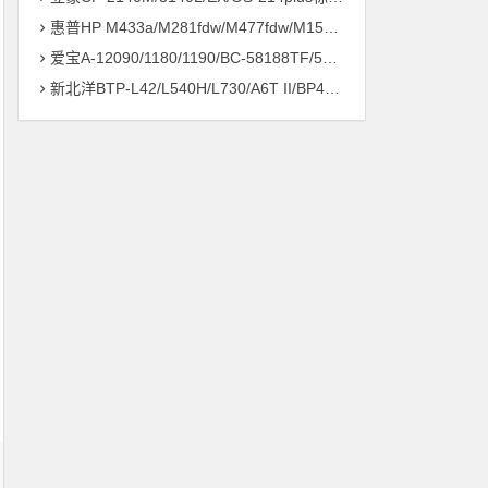
惠普HP M433a/M281fdw/M477fdw/M154a/M126nw打印机驱动安装问题远程解决方案
爱宝A-12090/1180/1190/BC-58188TF/58186打印机驱动安装问题远程解决方案
新北洋BTP-L42/L540H/L730/A6T II/BP420/430打印机驱动安装问题远程解决方案