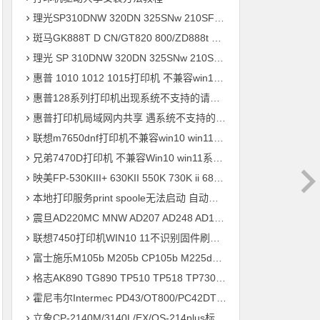
理光SP310DNW 320DN 325SNw 210SF 201SF 330SN打印机驱动安装
斑马GK888T D CN/GT820 800/ZD888t 420 421t打印机驱动软件安装
理光 SP 310DNW 320DN 325SNw 210SF 201SF 330SN打印机驱动安装
惠普 1010 1012 1015打印机 不兼容win10 win11系统 安装不上打印机
惠普128系列打印机出现系统不支持的请求命令 完美解决方案
惠普打印机局域网内共享 遇系统不支持的请求命令 错误快速解决问题
联想m7650dnf打印机不兼容win10 win11系统 安装不上打印机驱动程序快速解决方案
兄弟7470D打印机 不兼容Win10 win11系统 驱动安装不上 升级兼容固件程序 快速解决方案
映美FP-530KIII+ 630KII 550K 730K ii 680K 830K打印机驱动安装
本地打印服务print spoole无法启动 自动掉线问题 快速解决方案
震旦AD220MC MNW AD207 AD248 AD181 AD239 ADC218打印机驱动安装
联想7450打印机WIN10 11不识别固件刷机驱动安装
富士施乐M105b M205b CP105b M225dw M218fw P355d打印机驱动安装
格志AK890 TG890 TP510 TP518 TP730 TP734 TP733打印机驱动安装
霍尼韦尔Intermec PD43/OT800/PC42DT打印机驱动安装问题远程解决方案
立象CP-2140M/3140L/EX/OS-214plus标签打印机驱动安装问题远程解决方案