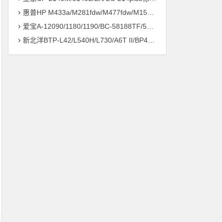
惠普HP M433a/M281fdw/M477fdw/M154a/M126nw打印机驱动安装问题远程解决方案
爱宝A-12090/1180/1190/BC-58188TF/58186打印机驱动安装问题远程解决方案
新北洋BTP-L42/L540H/L730/A6T II/BP420/430打印机驱动安装问题远程解决方案